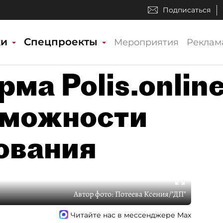
Подписаться
ки
Спецпроекты
Мероприятия
Реклам
ма Polis.onlin
зможности
ования
Автор фото:
Потеева Ксения/"ДП"
Читайте нас в мессенджере Max