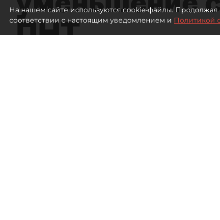
уменьшение с
На нашем сайте используются cookie-файлы. Продолжая 
ПНТ
соответствии с настоящим уведомлением и
Политикой 
2105
просмотров
16:05
Дмитрий Маракулин
07 августа 2026
Все материалы автора
Совладелица АО "Петербургский нефтяной терми
о регистрации ФНС увеличения уставного капит
Спор возник из-за событий, произошедших в кон
Петербургу зарегистрировала изменения в ЕГР
906,6 тыс. рублей до 1,008 млн.