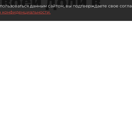
воей доли в
пользоваться данным сайтом, вы подтверждаете свое согла
о конфиденциальности.
Автор фото:
Ваганов Антон / "ДП"
Читайте нас в мессенджере Max
нал" (ПНТ) Елена Васильева проиграла спор
ала компании.
це декабря 2025 года. Тогда МИФНС №15 по
ЮЛ — увеличение уставного капитала ПНТ с