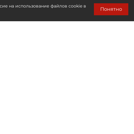
сие на использование файлов cookie в
Понятно
Лента новостей
Только бизнес новости
00:20
Траты девелоперов на социалку в
Петербурге превысили 240
миллиардов рублей
00:15
Средняя цена "квадрата" в новых ЖК на
юге Петербурга достигла 280 тысяч
рублей