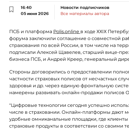
16:40
Новости подписчиков
05 июня 2026
Все материалы автора
ПСБ и платформа
Polis.online
в ходе ХХIХ Петерб
форума заключили соглашение о совместной ра
страхования по всей России, в том числе на те
подписали Алексей Щавелев, старший вице-през
бизнеса ПСБ, и Андрей Креер, генеральный директ
Стороны договорились о предоставлении полног
частности страховых полисов от несчастных слу
здоровья и др. через единую фронтальную систем
намерены развивать онлайн-продажи полисов 
"Цифровые технологии сегодня успешно использ
числе в страховании. Онлайн-платформы дают 
удобные омниканальные площадки, где клиенты
страховые продукты в соответствии со своими 