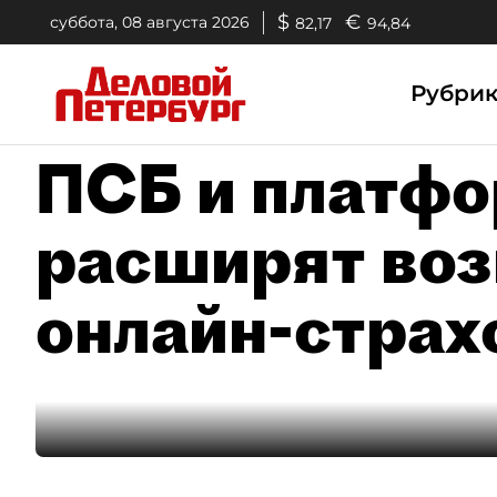
$
€
суббота, 08 августа 2026
82,17
94,84
Рубри
ПСБ и платфор
расширят во
онлайн-страх