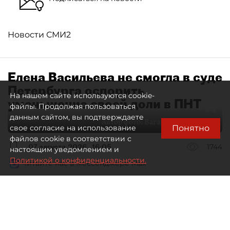
Новости СМИ2
Елена Васильева не смогла в суде
Петербурга оспорить
На нашем сайте используются cookie-
уменьшение своей доли в ПНТ
файлы. Продолжая пользоваться
данным сайтом, вы подтверждаете
Автор фото:
Ваганов Антон / "ДП"
Понятно
свое согласие на использование
файлов cookie в соответствии с
07 августа 2026
16:05
1744
настоящим уведомлением и
Политикой о конфиденциальности.
Читайте нас в мессенджере Max
Дмитрий Маракулин
Все материалы автора
Совладелица АО "Петербургский нефтяной