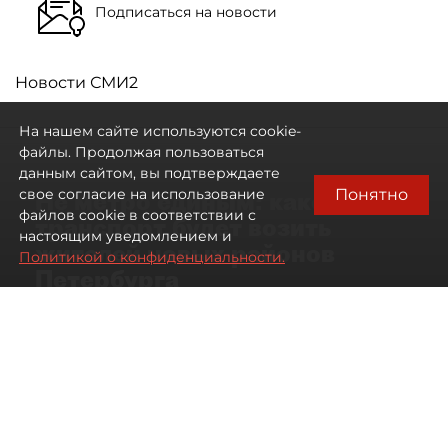
Подписаться на новости
Новости СМИ2
На нашем сайте используются cookie-
файлы. Продолжая пользоваться
данным сайтом, вы подтверждаете
Понятно
свое согласие на использование
Не метро единым: какой
файлов cookie в соответствии с
транспорт будет возить
настоящим уведомлением и
жителей новых районов
Политикой о конфиденциальности.
Петербурга
Развитие метро в Петербурге отстало
от темпов застройки окраин города
07 августа 2026
00:44
634
Читайте нас в мессенджере Max