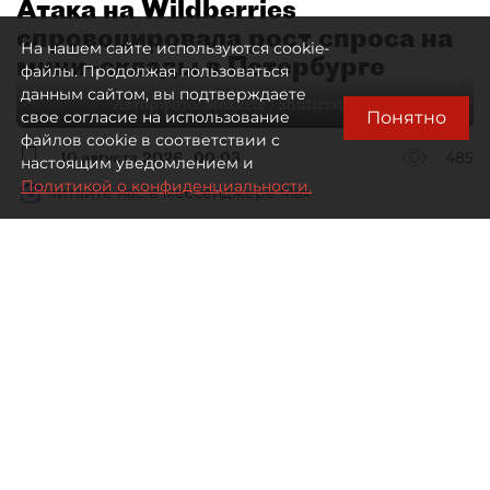
Атака на Wildberries
спровоцировала рост спроса на
На нашем сайте используются cookie-
мини–склады в Петербурге
файлы. Продолжая пользоваться
данным сайтом, вы подтверждаете
Автор фото:
Stokkete / Shutterstock / FOTODOM
Понятно
свое согласие на использование
файлов cookie в соответствии с
10 августа 2026
00:03
485
настоящим уведомлением и
Политикой о конфиденциальности.
Читайте нас в мессенджере Max
Евгения Иванова
Все материалы автора
Пожары на складах Wildberries
изменят не только логистическую
систему самого маркетплейса,
но и весь рынок складской
недвижимости Петербурга
и Ленобласти. Востребованы теперь
не огромные терминалы,