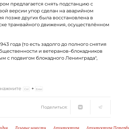
тором предлагается снять подстанцию с
вой версии упор сделан на аварийном
ция позже других была восстановлена в
уске трамвайного движения, осуществлённом
943 года (то есть задолго до полного снятия
 общественности и ветеранов–блокадников
м с подвигом блокадного Ленинграда",
и нажмите
+
Поделиться:
одня
Деловые новости
Архитектура
Архитектура Петербу