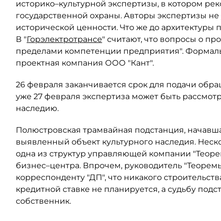
историко–культурной экспертизы, в котором рек
государственной охраны. Авторы экспертизы не
исторической ценности. Что же до архитектуры по
В "
Горэлектротрансе
" считают, что вопросы о пр
пределами компетенции предприятия". Формаль
проектная компания ООО "Кант".
26 февраля заканчивается срок для подачи обращ
уже 27 февраля экспертиза может быть рассмотр
наследию.
Полюстровская трамвайная подстанция, начавшая 
выявленный объект культурного наследия. Неско
одна из структур управляющей компании "Теоре
бизнес–центра. Впрочем, руководитель "Теорем
корреспонденту "ДП", что никакого строительс
кредитной ставке не планируется, а судьбу под
собственник.