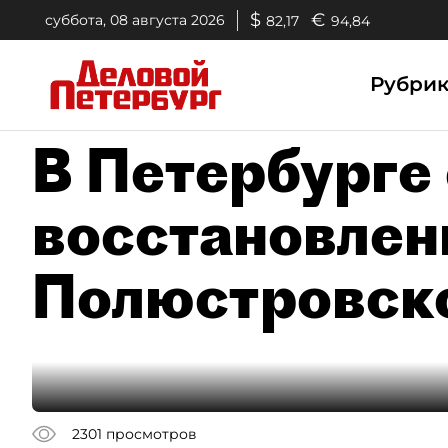
$
€
суббота, 08 августа 2026
82,17
94,84
Рубри
В Петербурге 
восстановлен
Полюстровск
2301
просмотров