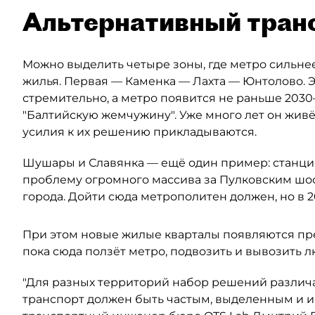
Альтернативный тран
Можно выделить четыре зоны, где метро сильнее
жилья. Первая — Каменка — Лахта — Юнтолово. Э
стремительно, а метро появится не раньше 2030–
"Балтийскую жемчужину". Уже много лет он живё
усилия к их решению прикладываются.
Шушары и Славянка — ещё один пример: станция
проблему огромного массива за Пулковским шос
города. Дойти сюда метрополитен должен, но в 2
При этом новые жилые кварталы появляются пр
пока сюда ползёт метро, подвозить и вывозить 
"Для разных территорий набор решений различа
транспорт должен быть частым, выделенным и 