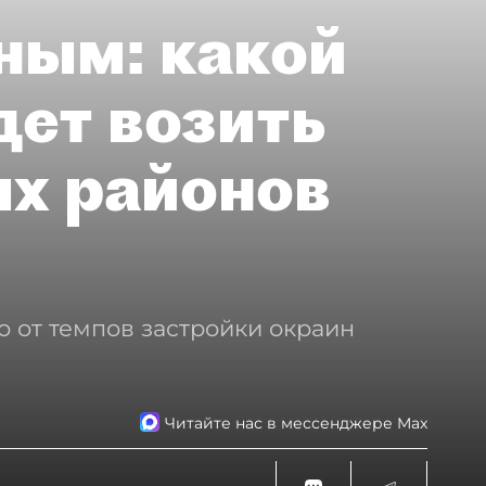
ным: какой
дет возить
ых районов
о от темпов застройки окраин
Читайте нас в мессенджере Max