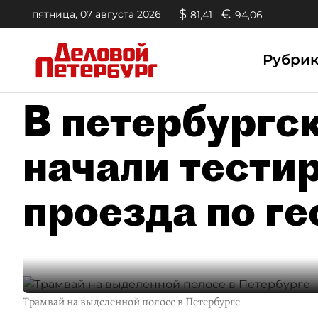
$
€
пятница, 07 августа 2026
81,41
94,06
Рубри
В петербургс
начали тести
проезда по г
Трамвай на выделенной полосе в Петербурге