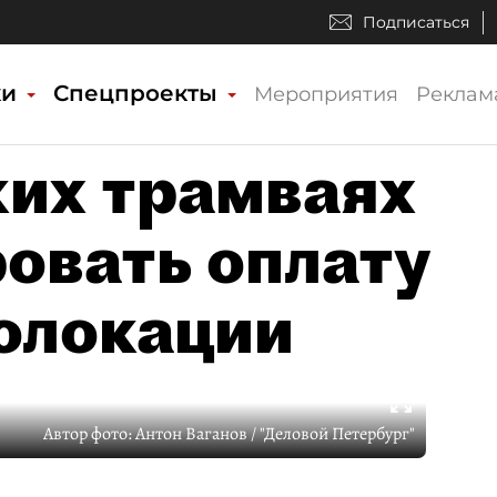
Подписаться
ки
Спецпроекты
Мероприятия
Реклам
ких трамваях
ровать оплату
еолокации
Автор фото:
Антон Ваганов / "Деловой Петербург"