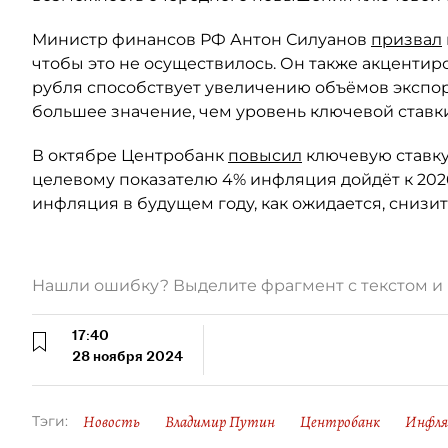
Министр финансов РФ Антон Силуанов
призвал
чтобы это не осуществилось. Он также акцентир
рубля способствует увеличению объёмов экспорт
большее значение, чем уровень ключевой ставки
В октябре Центробанк
повысил
ключевую ставку 
целевому показателю 4% инфляция дойдёт к 202
инфляция в будущем году, как ожидается, снизитс
Нашли ошибку? Выделите фрагмент с текстом 
17:40
28 ноября 2024
Новость
Владимир Путин
Центробанк
Инфля
Тэги: