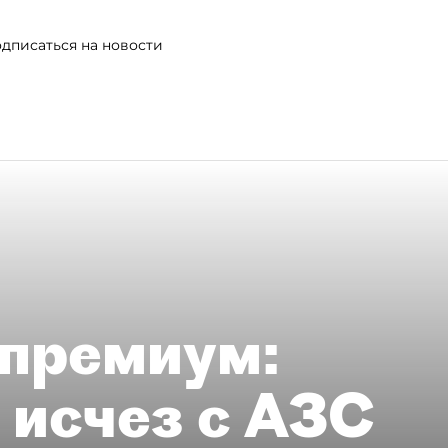
дписаться на новости
премиум:
 исчез с АЗС