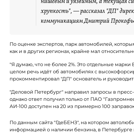
нишевым и уязвимым, а текущая с
хрупкость", — рассказал "ДП" дире
коммуникациям Дмитрий Прокофь
По оценке экспертов, парк автомобилей, котор
как и в других регионах, крайне мал относитель
"Я думаю, что не более 2%. Это отдельные марки
целом речь идёт об автомобилях с высокофорси
прокомментировал "ДП" основатель и руководит
"Деловой Петербург" направил запросы в пресс
однако ответ получил только от ПАО "Газпромне
АИ-100 доступен на 20 из примерно 100 заправо
По данным сайта "ГдеБЕНЗ", на котором автолюб
информацией о наличии бензина, в Петербурге 