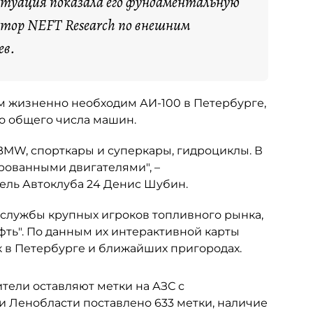
итуация показала его фундаментальную
ктор NEFT Research по внешним
ев.
ым жизненно необходим АИ-100 в Петербурге,
но общего числа машин.
 BMW, спорткары и суперкары, гидроциклы. В
рованными двигателями", –
ель Автоклуба 24 Денис Шубин.
-службы крупных игроков топливного рынка,
фть". По данным их интерактивной карты
к в Петербурге и ближайших пригородах.
ители оставляют метки на АЗС с
и Ленобласти поставлено 633 метки, наличие