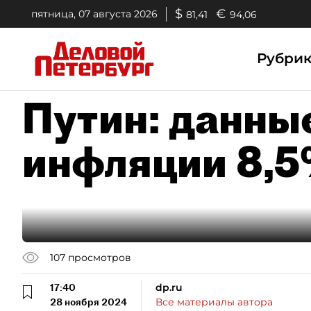
$
€
пятница, 07 августа 2026
81,41
94,06
Рубри
Путин: данны
инфляции 8,5
107
просмотров
17:40
dp.ru
28 ноября 2024
Все материалы автора