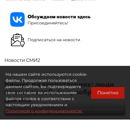
Обсуждаем новости здесь
Присоединяйтесь!
Подписаться на новости
Новости СМИ2
На нашем сайте используются cookie-
файлы. Продолжая пользоваться
Бизнес на впечатлениях: люди
данным сайтом, вы подтверждаете
платят за событие, собранное
Понятно
свое согласие на использование
для них
файлов cookie в соответствии с
настоящим уведомлением и
Автор фото:
Максим Змеев
Политикой о конфиденциальности.
04 августа 2026
15:51
4308