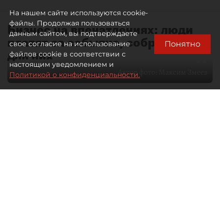
На нашем сайте используются cookie-
файлы. Продолжая пользоваться
Бизнес на впечатлениях: люди
данным сайтом, вы подтверждаете
платят за событие, собранное
Понятно
свое согласие на использование
для них
файлов cookie в соответствии с
настоящим уведомлением и
Автор фото:
Максим Змеев
Политикой о конфиденциальности.
04 августа 2026
15:51
4401
Читайте нас в мессенджере Max
dp.ru
Все материалы автора
Летний календарь событий
обогатился во многих регионах.
Сегмент сегодня привлекателен как
для культурных институтов, так и для
бизнеса из "непрофильных" сфер.