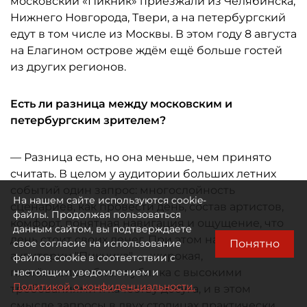
московский «Пикник» приезжали из Челябинска,
Нижнего Новгорода, Твери, а на петербургский
едут в том числе из Москвы. В этом году 8 августа
на Елагином острове ждём ещё больше гостей
из других регионов.
Есть ли разница между московским и
петербургским зрителем?
— Разница есть, но она меньше, чем принято
считать. В целом у аудитории больших летних
событий один запрос: многослойность
На нашем сайте используются cookie-
сценариев, как провести день, состав артистов,
файлы. Продолжая пользоваться
комфорт, понятная навигация и ощущение, что
данным сайтом, вы подтверждаете
день стоит своих денег. При этом наш портрет
Понятно
свое согласие на использование
аудитории "Пикника" — широкая,
файлов cookie в соответствии с
платёжеспособная публика с высокими
настоящим уведомлением и
Политикой о конфиденциальности.
требованиями к качеству досуга, и в этом
смысле запросы в двух столицах практически