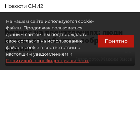
Новости СМИ2
На нашем сайте используются cookie-
файлы. Продолжая пользоваться
Бизнес на впечатлениях: люди
данным сайтом, вы подтверждаете
платят за событие, собранное
Понятно
свое согласие на использование
для них
файлов cookie в соответствии с
настоящим уведомлением и
Автор фото:
Максим Змеев
Политикой о конфиденциальности.
04 августа 2026
15:51
4659
Читайте нас в мессенджере Max
dp.ru
Все материалы автора
Летний календарь событий
обогатился во многих регионах.
Сегмент сегодня привлекателен как