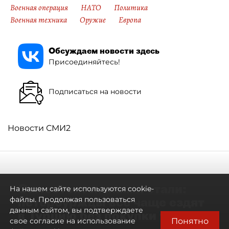
Военная операция
НАТО
Политика
Военная техника
Оружие
Европа
Обсуждаем новости здесь
Присоединяйтесь!
Подписаться на новости
Новости СМИ2
Самостоятельными стали:
На нашем сайте используются cookie-
петербуржцы всё чаще ездят
файлы. Продолжая пользоваться
данным сайтом, вы подтверждаете
в Турцию без покупки туров
Понятно
свое согласие на использование