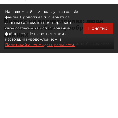
На нашем сайте используются cookie-
файлы. Продолжая пользоваться
Бизнес на впечатлениях: люди
данным сайтом, вы подтверждаете
платят за событие, собранное
Понятно
свое согласие на использование
для них
файлов cookie в соответствии с
настоящим уведомлением и
Автор фото:
Максим Змеев
Политикой о конфиденциальности.
04 августа 2026
15:51
3570
Читайте нас в мессенджере Max
dp.ru
Все материалы автора
Летний календарь событий
обогатился во многих регионах.
Сегмент сегодня привлекателен как
для культурных институтов, так и для