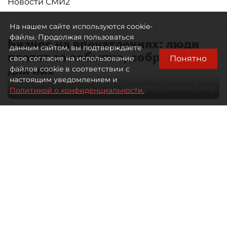
Новости СМИ2
На нашем сайте используются cookie-
файлы. Продолжая пользоваться
Бизнес на впечатлениях: люди
данным сайтом, вы подтверждаете
платят за событие, собранное
Понятно
свое согласие на использование
для них
файлов cookie в соответствии с
настоящим уведомлением и
Автор фото:
Максим Змеев
Политикой о конфиденциальности.
04 августа 2026
15:51
2918
Читайте нас в мессенджере Max
dp.ru
Все материалы автора
Летний календарь событий
обогатился во многих регионах.
Сегмент сегодня привлекателен как
для культурных институтов, так и для