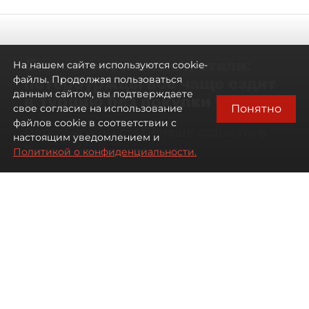
Самостоятельными стали:
На нашем сайте используются cookie-
петербуржцы всё чаще ездят
файлы. Продолжая пользоваться
данным сайтом, вы подтверждаете
в Турцию без покупки туров
Понятно
свое согласие на использование
файлов cookie в соответствии с
Петербуржцы стали чаще отдыхать в
настоящим уведомлением и
Турции без покупки туров
Политикой о конфиденциальности.
08 августа 2026
00:05
1015
Читайте нас в мессенджере Max
Дарья Дмитриева
Все материалы автора
Автор фото:
Михаил Тихонов / "ДП"