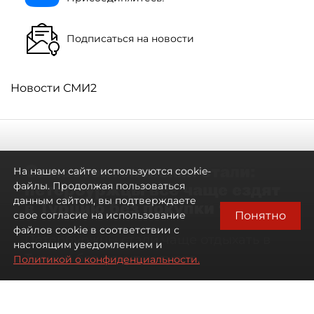
Подписаться на новости
Новости СМИ2
Самостоятельными стали:
На нашем сайте используются cookie-
петербуржцы всё чаще ездят
файлы. Продолжая пользоваться
данным сайтом, вы подтверждаете
в Турцию без покупки туров
Понятно
свое согласие на использование
файлов cookie в соответствии с
Петербуржцы стали чаще отдыхать в
настоящим уведомлением и
Турции без покупки туров
Политикой о конфиденциальности.
08 августа 2026
00:05
3607