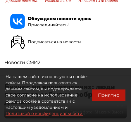
Деловые новости
Новости СПб
Новости СПб сегодня
Обсуждаем новости здесь
Присоединяйтесь!
Подписаться на новости
Новости СМИ2
На нашем сайте используются cookie-
файлы. Продолжая пользоваться
Бизнес на впечатлениях: люди
данным сайтом, вы подтверждаете
платят за событие, собранное
Понятно
свое согласие на использование
для них
файлов cookie в соответствии с
настоящим уведомлением и
Автор фото:
Максим Змеев
Политикой о конфиденциальности.
04 августа 2026
15:51
2400