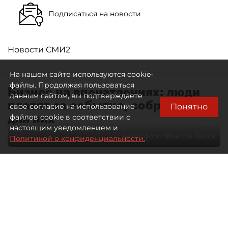
Подписаться на новости
Новости СМИ2
На нашем сайте используются cookie-
файлы. Продолжая пользоваться
Бизнес на впечатлениях: люди
данным сайтом, вы подтверждаете
платят за событие, собранное
Понятно
свое согласие на использование
для них
файлов cookie в соответствии с
настоящим уведомлением и
Автор фото:
Максим Змеев
Политикой о конфиденциальности.
04 августа 2026
15:51
535
Читайте нас в мессенджере Max
dp.ru
Все материалы автора