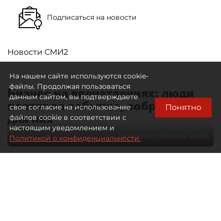
Подписаться на новости
Новости СМИ2
На нашем сайте используются cookie-
файлы. Продолжая пользоваться
Бизнес на впечатлениях: люди
данным сайтом, вы подтверждаете
платят за событие, собранное
Понятно
свое согласие на использование
для них
файлов cookie в соответствии с
настоящим уведомлением и
Автор фото:
Максим Змеев
Политикой о конфиденциальности.
04 августа 2026
15:51
4269
Читайте нас в мессенджере Max
dp.ru
Все материалы автора