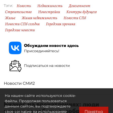
Новость
Недвижимость
Девелопмент
Тэги:
Строительство
Новостройки
Контуры будущего
Жилье
Жилая недвижимость
Новости СПб
Новости СПб сегодня
Городская хроника
Городские новости
Обсуждаем новости здесь
Присоединяйтесь!
Подписаться на новости
Новости СМИ2
На нашем сайте используются cookie-
файлы. Продолжая пользоваться
Бизнес на впечатлениях: люди
данным сайтом, вы подтверждаете
платят за событие, собранное
Понятно
свое согласие на использование