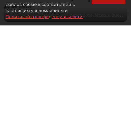
для них
файлов cookie в соответствии с
настоящим уведомлением и
Автор фото:
Максим Змеев
Политикой о конфиденциальности.
04 августа 2026
15:51
1103
Читайте нас в мессенджере Max
dp.ru
Все материалы автора
Летний календарь событий
обогатился во многих регионах.
Сегмент сегодня привлекателен как
для культурных институтов, так и для
бизнеса из "непрофильных" сфер.
Каким должен быть современный
фестиваль, чтобы оставаться
востребованным в условиях высокой