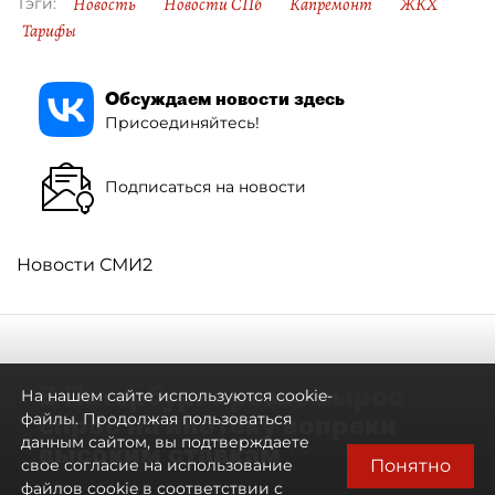
Новость
Новости СПб
Капремонт
ЖКХ
Тэги:
Тарифы
Обсуждаем новости здесь
Присоединяйтесь!
Подписаться на новости
Новости СМИ2
В Петербурге резко вырос
На нашем сайте используются cookie-
спрос на ипотеку вопреки
файлы. Продолжая пользоваться
данным сайтом, вы подтверждаете
высоким ставкам
Понятно
свое согласие на использование
файлов cookie в соответствии с