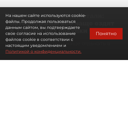
Самостоятельными стали:
На нашем сайте используются cookie-
петербуржцы всё чаще ездят
файлы. Продолжая пользоваться
данным сайтом, вы подтверждаете
в Турцию без покупки туров
Понятно
свое согласие на использование
файлов cookie в соответствии с
Петербуржцы стали чаще отдыхать в
настоящим уведомлением и
Турции без покупки туров
Политикой о конфиденциальности.
08 августа 2026
00:05
1071
Читайте нас в мессенджере Max
Дарья Дмитриева
Все материалы автора
Автор фото:
Михаил Тихонов / "ДП"
Петербуржцы стали чаще