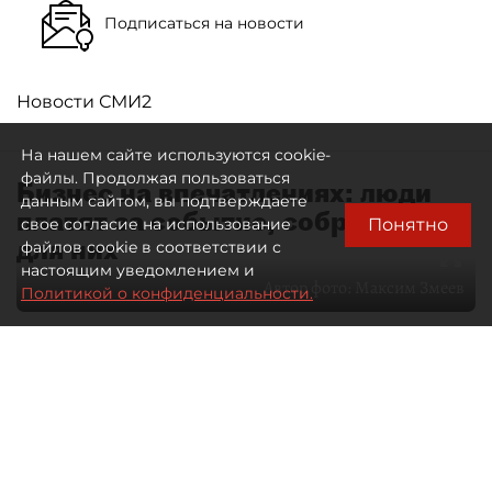
Подписаться на новости
Новости СМИ2
На нашем сайте используются cookie-
файлы. Продолжая пользоваться
Бизнес на впечатлениях: люди
данным сайтом, вы подтверждаете
платят за событие, собранное
Понятно
свое согласие на использование
для них
файлов cookie в соответствии с
настоящим уведомлением и
Автор фото:
Максим Змеев
Политикой о конфиденциальности.
04 августа 2026
15:51
2458
Читайте нас в мессенджере Max
dp.ru
Все материалы автора