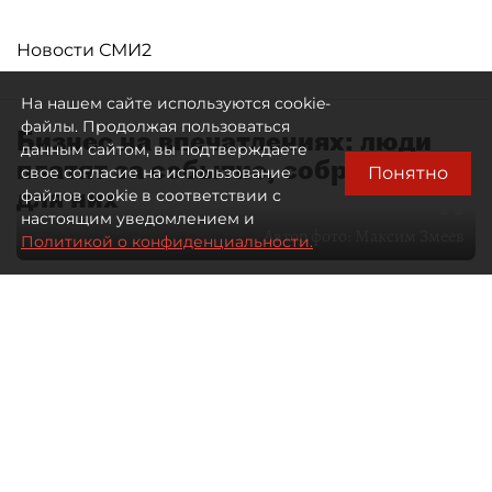
Новости СМИ2
На нашем сайте используются cookie-
файлы. Продолжая пользоваться
Бизнес на впечатлениях: люди
данным сайтом, вы подтверждаете
платят за событие, собранное
Понятно
свое согласие на использование
для них
файлов cookie в соответствии с
настоящим уведомлением и
Автор фото:
Максим Змеев
Политикой о конфиденциальности.
04 августа 2026
15:51
3366
Читайте нас в мессенджере Max
dp.ru
Все материалы автора
Летний календарь событий
обогатился во многих регионах.