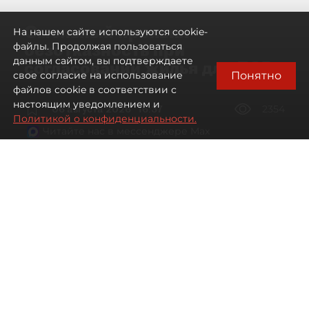
Смольный проявил
На нашем сайте используются cookie-
безотказность при
файлы. Продолжая пользоваться
данным сайтом, вы подтверждаете
согласовании жилья для ЛСР
Понятно
свое согласие на использование
файлов cookie в соответствии с
настоящим уведомлением и
06 августа 2026
16:37
2354
Политикой о конфиденциальности.
Читайте нас в мессенджере Max
Павел Никифоров, Евгения Иванова
Все материалы автора
Автор фото:
Сергей Ермохин / "ДП"
"Группа ЛСР" оказалась главным бенефициаром
второго в 2026 году заседания