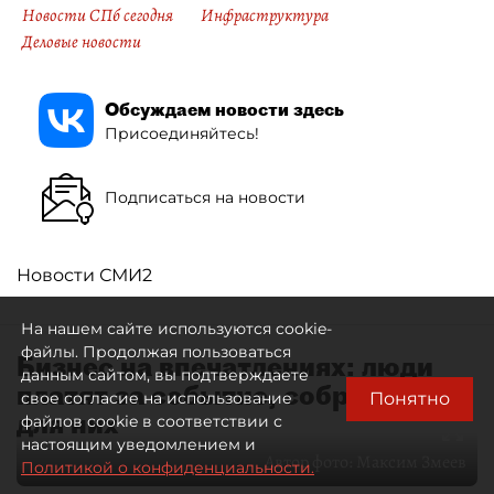
Новости СПб сегодня
Инфраструктура
Деловые новости
Обсуждаем новости здесь
Присоединяйтесь!
Подписаться на новости
Новости СМИ2
На нашем сайте используются cookie-
файлы. Продолжая пользоваться
Бизнес на впечатлениях: люди
данным сайтом, вы подтверждаете
платят за событие, собранное
Понятно
свое согласие на использование
для них
файлов cookie в соответствии с
настоящим уведомлением и
Автор фото:
Максим Змеев
Политикой о конфиденциальности.