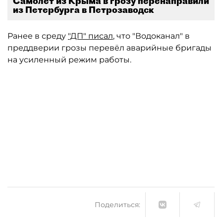
Самолёт из Крыма в грозу перенаправили
из Петербурга в Петрозаводск
Ранее в среду
"ДП" писал
, что "Водоканал" в
преддверии грозы перевёл аварийные бригады
на усиленный режим работы.
Автор: PrtScr/vk.com
Автор: "ДП"
Поделиться: