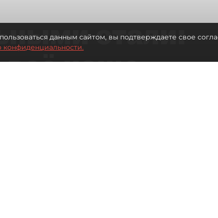
ьными стали:
пользоваться данным сайтом, вы подтверждаете свое согла
о конфиденциальности.
 всё чаще
ию без
в
 Турции без покупки туров
Читайте нас в мессенджере Max