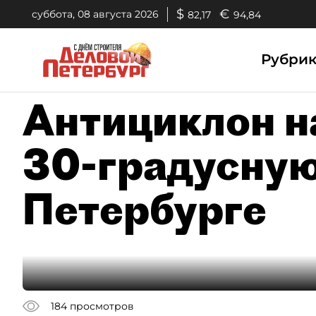
$
€
суббота, 08 августа 2026
82,17
94,84
Рубри
Антициклон н
30-градусную
Петербурге
184
просмотров