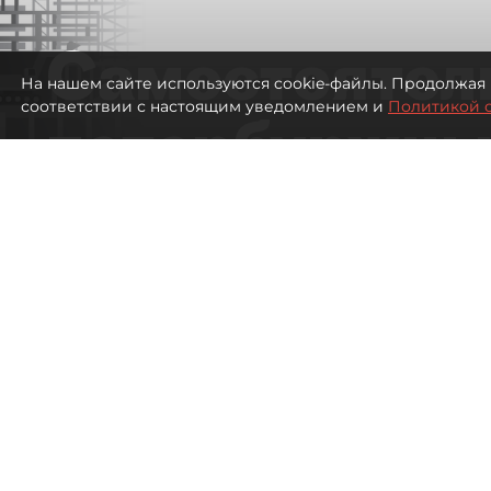
Самостоятел
На нашем сайте используются cookie-файлы. Продолжая 
соответствии с настоящим уведомлением и
Политикой 
петербуржцы
ездят в Турц
покупки туро
Петербуржцы стали чаще отдыхать в
1900
просмотров
00:05
Дарья Дмитриева
08 августа 2026
Все материалы автора