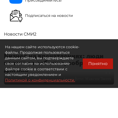
Присоединяйтесь!
Подписаться на новости
Новости СМИ2
На нашем сайте используются cookie-
файлы. Продолжая пользоваться
Бизнес на впечатлениях: люди
данным сайтом, вы подтверждаете
платят за событие, собранное
Понятно
свое согласие на использование
для них
файлов cookie в соответствии с
настоящим уведомлением и
Автор фото:
Максим Змеев
Политикой о конфиденциальности.
04 августа 2026
15:51
4635
Читайте нас в мессенджере Max
dp.ru
Все материалы автора