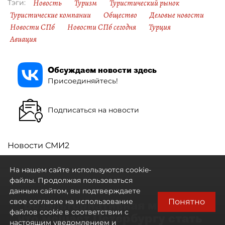
Новость
Туризм
Туристический рынок
Тэги:
Туристические компании
Общество
Деловые новости
Новости СПб
Новости СПб сегодня
Турция
Авиация
Обсуждаем новости здесь
Присоединяйтесь!
Подписаться на новости
Новости СМИ2
На нашем сайте используются cookie-
файлы. Продолжая пользоваться
данным сайтом, вы подтверждаете
Понятно
свое согласие на использование
"Безальтернативная модель":
файлов cookie в соответствии с
что мешает Петербургу стать
настоящим уведомлением и