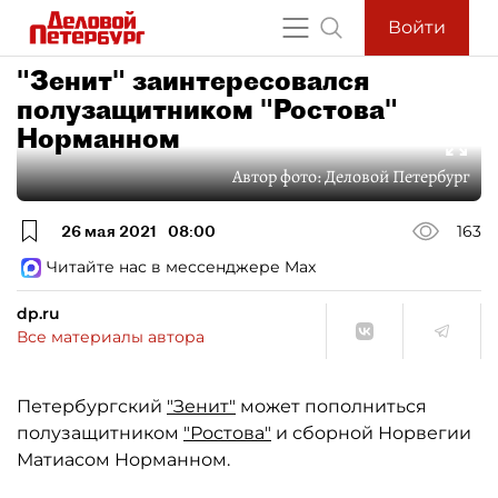
Войти
"Зенит" заинтересовался
полузащитником "Ростова"
Норманном
Автор фото:
Деловой Петербург
26 мая 2021
08:00
163
Читайте нас в мессенджере Max
dp.ru
Все материалы автора
Петербургский
"Зенит"
может пополниться
полузащитником
"Ростова"
и сборной Норвегии
Матиасом Норманном.