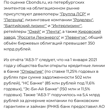
По оценке Cbonds.ru, из петербургских
эмитентов на облигационном рынке
присутствуют девелоперы
"Группа ЛСР"
и
"Легенда"
, лизинговые компании
"Роделен"
,
"Балтийский лизинг"
и
"Интерлизинг"
,
ретейлеры
"Окей"
и
"Лента"
, а также
Кировский
завод
,
"Россети Ленэнерго"
и
"Левенгук"
, общий
объём биржевых облигаций превышает 350
млрд рублей.
Из отчёта "АБЗ-1" следует, что на 1 января 2021
года у общества были открыты кредитные линии
в банке
"Открытие"
(по ставке 11,25% годовых в
рублях при сумме задолженности 502 млн
рублей), "НС Банке" (85 млн рублей под 11,6%
годовых), "Эс-Би-Ай Банке" (150 млн и 11,5%
годовых). Также "АБЗ-1" поручилось на 5,4 млрд
рублей за дочерние компании по банковским
гарантиям и займам (РНКБ банк предоставил АО