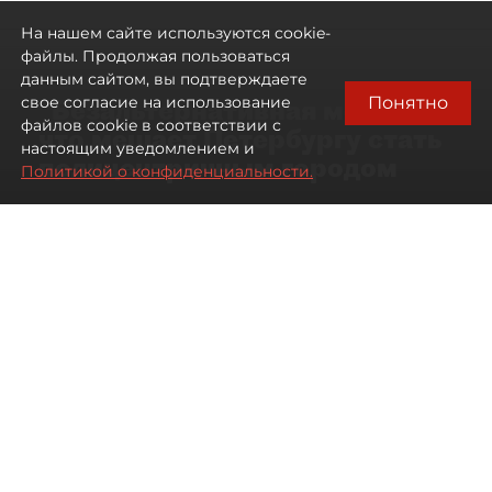
На нашем сайте используются cookie-
файлы. Продолжая пользоваться
данным сайтом, вы подтверждаете
Понятно
свое согласие на использование
"Безальтернативная модель":
файлов cookie в соответствии с
что мешает Петербургу стать
настоящим уведомлением и
полицентричным городом
Политикой о конфиденциальности.
Районы массовой застройки в
Петербурге стали развиваться
неравномерно
08 августа 2026
00:10
536
Читайте нас в мессенджере Max
Павел Никифоров
Все материалы автора