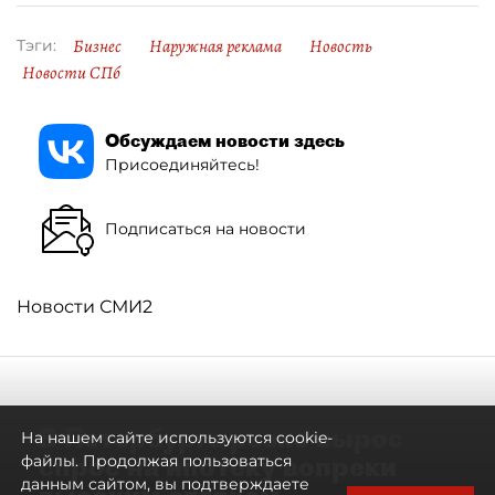
Бизнес
Наружная реклама
Новость
Тэги:
Новости СПб
Обсуждаем новости здесь
Присоединяйтесь!
Подписаться на новости
Новости СМИ2
В Петербурге резко вырос
На нашем сайте используются cookie-
спрос на ипотеку вопреки
файлы. Продолжая пользоваться
данным сайтом, вы подтверждаете