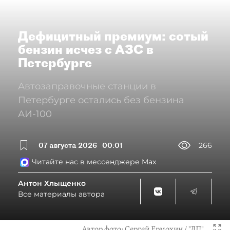
Дефицитный премиум: сотый
бензин исчез с АЗС в
Петербурге
Автозаправочные станции в
Петербурге остались без бензина
АИ-100
07 августа 2026
00:01
266
Читайте нас в мессенджере Max
Антон Хлыщенко
Все материалы автора
Автор фото:
Сергей Ермохин / "ДП"