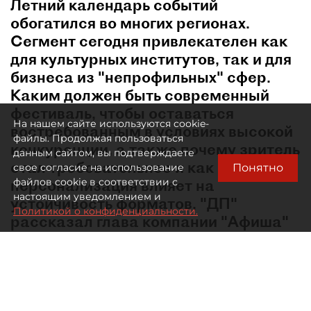
Летний календарь событий
обогатился во многих регионах.
Сегмент сегодня привлекателен как
для культурных институтов, так и для
бизнеса из "непрофильных" сфер.
Каким должен быть современный
фестиваль, чтобы оставаться
На нашем сайте используются cookie-
востребованным в условиях высокой
файлы. Продолжая пользоваться
конкуренции, а также почему зритель
данным сайтом, вы подтверждаете
стал требовательнее и как
Понятно
свое согласие на использование
персонализация влияет на
файлов cookie в соответствии с
настоящим уведомлением и
устойчивость форматов, "ДП"
Политикой о конфиденциальности.
рассказал глава компании "Афиша"
Евгений Сидоров.
В какой момент лето перестало быть мёртвым
сезоном в сфере культурных событий?