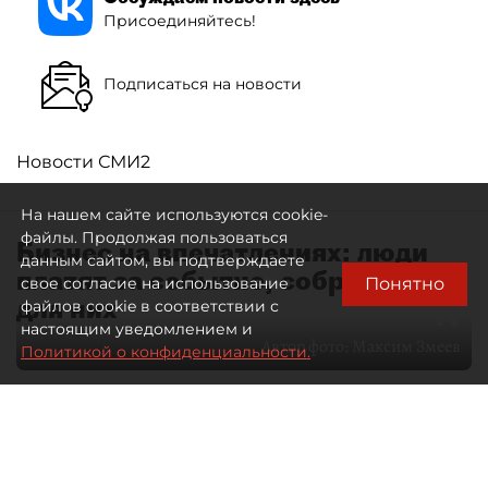
Присоединяйтесь!
Подписаться на новости
Новости СМИ2
На нашем сайте используются cookie-
файлы. Продолжая пользоваться
Бизнес на впечатлениях: люди
данным сайтом, вы подтверждаете
платят за событие, собранное
Понятно
свое согласие на использование
для них
файлов cookie в соответствии с
настоящим уведомлением и
Автор фото:
Максим Змеев
Политикой о конфиденциальности.
04 августа 2026
15:51
4573
Читайте нас в мессенджере Max
dp.ru