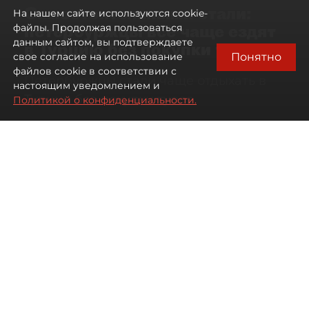
Самостоятельными стали:
На нашем сайте используются cookie-
петербуржцы всё чаще ездят
файлы. Продолжая пользоваться
данным сайтом, вы подтверждаете
в Турцию без покупки туров
Понятно
свое согласие на использование
файлов cookie в соответствии с
Петербуржцы стали чаще отдыхать в
настоящим уведомлением и
Турции без покупки туров
Политикой о конфиденциальности.
08 августа 2026
00:05
968
Читайте нас в мессенджере Max
Дарья Дмитриева
Все материалы автора
Автор фото:
Михаил Тихонов / "ДП"
Петербуржцы стали чаще
бронировать отдых в Турции