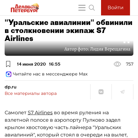
Войти
"Уральские авиалинии" обвинили
в столкновении экипаж S7
Airlines
Автор фото:
Лидия Верещагина
14 июня 2020
16:55
757
Читайте нас в мессенджере Max
dp.ru
Все материалы автора
Самолет
S7 Airlines
во время руления на
взлетной полосе в аэропорту Пулково задел
крылом хвостовую часть лайнера "Уральских
авиалиний", который стоял в очереди на вылет,