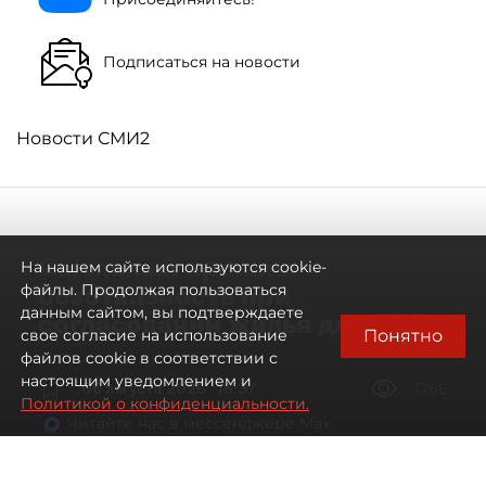
Подписаться на новости
Новости СМИ2
Смольный проявил
На нашем сайте используются cookie-
безотказность при
файлы. Продолжая пользоваться
данным сайтом, вы подтверждаете
согласовании жилья для ЛСР
Понятно
свое согласие на использование
файлов cookie в соответствии с
настоящим уведомлением и
06 августа 2026
16:37
1766
Политикой о конфиденциальности.
Читайте нас в мессенджере Max
Павел Никифоров, Евгения Иванова