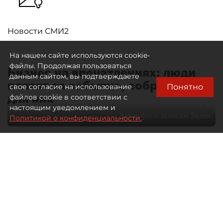
Новости СМИ2
На нашем сайте используются cookie-
файлы. Продолжая пользоваться
Бизнес на впечатлениях: люди
данным сайтом, вы подтверждаете
платят за событие, собранное
Понятно
свое согласие на использование
для них
файлов cookie в соответствии с
настоящим уведомлением и
Автор фото:
Максим Змеев
Политикой о конфиденциальности.
04 августа 2026
15:51
4396
Читайте нас в мессенджере Max
dp.ru
Все материалы автора
Летний календарь событий
обогатился во многих регионах.