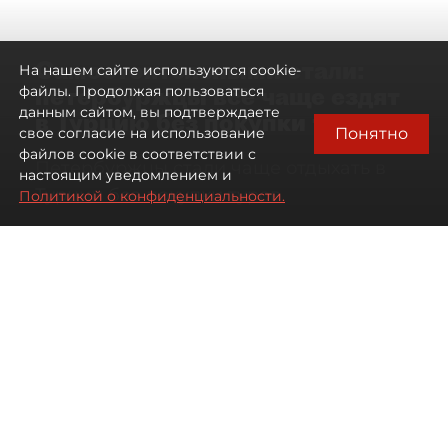
Самостоятельными стали:
На нашем сайте используются cookie-
петербуржцы всё чаще ездят
файлы. Продолжая пользоваться
данным сайтом, вы подтверждаете
в Турцию без покупки туров
Понятно
свое согласие на использование
файлов cookie в соответствии с
Петербуржцы стали чаще отдыхать в
настоящим уведомлением и
Турции без покупки туров
Политикой о конфиденциальности.
08 августа 2026
00:05
3511
Читайте нас в мессенджере Max
Дарья Дмитриева
Все материалы автора
Автор фото:
Михаил Тихонов / "ДП"