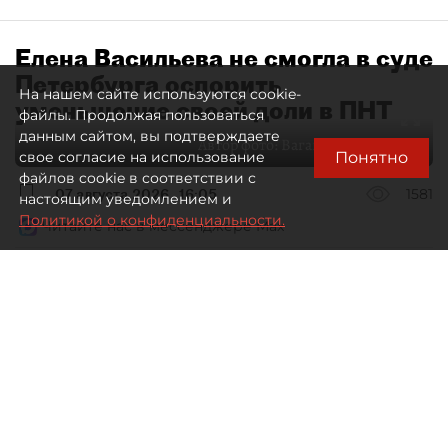
Елена Васильева не смогла в суде
Петербурга оспорить
На нашем сайте используются cookie-
уменьшение своей доли в ПНТ
файлы. Продолжая пользоваться
данным сайтом, вы подтверждаете
Автор фото:
Ваганов Антон / "ДП"
Понятно
свое согласие на использование
файлов cookie в соответствии с
07 августа 2026
16:05
1581
настоящим уведомлением и
Политикой о конфиденциальности.
Читайте нас в мессенджере Max
Дмитрий Маракулин
Все материалы автора
Совладелица АО "Петербургский нефтяной
терминал" (ПНТ) Елена Васильева проиграла
спор о регистрации ФНС увеличения уставного
капитала компании.