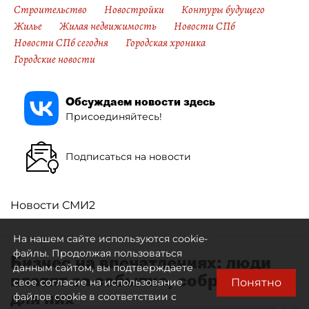
Строительство
Новостройки
Контуры будущего
Жилье
Жилая недвижимость
Новости СПб
Новости СПб сегодня
Городская хроника
Городские новости
Обсуждаем новости здесь
Присоединяйтесь!
Подписаться на новости
Новости СМИ2
На нашем сайте используются cookie-
файлы. Продолжая пользоваться
Бизнес на впечатлениях: люди
данным сайтом, вы подтверждаете
платят за событие, собранное
Понятно
свое согласие на использование
для них
файлов cookie в соответствии с