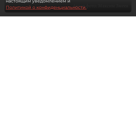
настоящим уведомлением и
Автор фото:
Максим Змеев
Политикой о конфиденциальности.
04 августа 2026
15:51
1055
Читайте нас в мессенджере Max
dp.ru
Все материалы автора
Летний календарь событий
обогатился во многих регионах.
Сегмент сегодня привлекателен как
для культурных институтов, так и для
бизнеса из "непрофильных" сфер.
Каким должен быть современный
фестиваль, чтобы оставаться
востребованным в условиях высокой
конкуренции, а также почему зритель
стал требовательнее и как