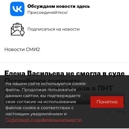
Обсуждаем новости здесь
Присоединяйтесь!
Подписаться на новости
Новости СМИ2
Елена Васильева не смогла в суде
Петербурга оспорить
На нашем сайте используются cookie-
уменьшение своей доли в ПНТ
файлы. Продолжая пользоваться
данным сайтом, вы подтверждаете
Автор фото:
Ваганов Антон / "ДП"
Понятно
свое согласие на использование
файлов cookie в соответствии с
07 августа 2026
16:05
1773
настоящим уведомлением и
Политикой о конфиденциальности.
Читайте нас в мессенджере Max