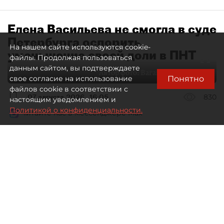
Елена Васильева не смогла в суде
Петербурга оспорить
На нашем сайте используются cookie-
уменьшение своей доли в ПНТ
файлы. Продолжая пользоваться
данным сайтом, вы подтверждаете
Автор фото:
Ваганов Антон / "ДП"
Понятно
свое согласие на использование
файлов cookie в соответствии с
07 августа 2026
16:05
830
настоящим уведомлением и
Политикой о конфиденциальности.
Читайте нас в мессенджере Max
Дмитрий Маракулин
Все материалы автора
Совладелица АО "Петербургский нефтяной
терминал" (ПНТ) Елена Васильева проиграла
спор о регистрации ФНС увеличения уставного
капитала компании.