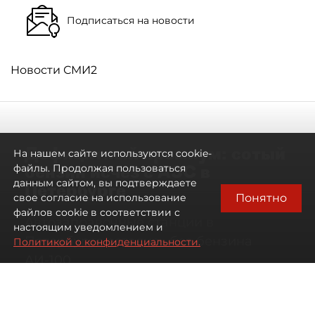
Подписаться на новости
Новости СМИ2
Дефицитный премиум: сотый
На нашем сайте используются cookie-
бензин исчез с АЗС в
файлы. Продолжая пользоваться
данным сайтом, вы подтверждаете
Петербурге
Понятно
свое согласие на использование
файлов cookie в соответствии с
Автозаправочные станции в
настоящим уведомлением и
Петербурге остались без бензина
Политикой о конфиденциальности.
АИ-100
07 августа 2026
00:01
34