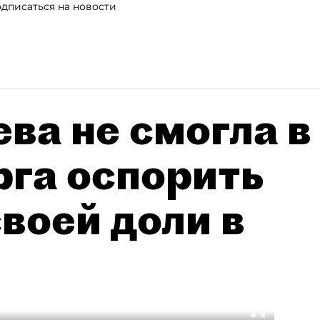
дписаться на новости
ва не смогла в
рга оспорить
воей доли в