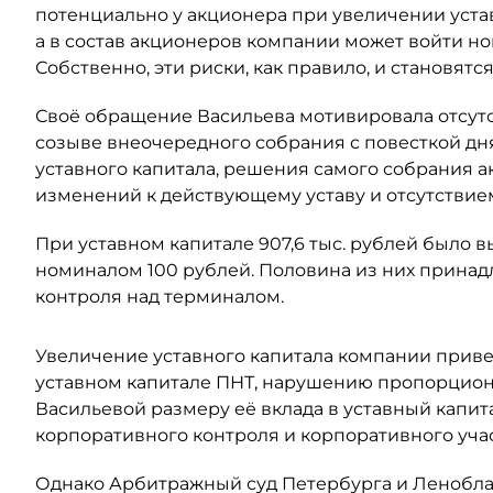
потенциально у акционера при увеличении уста
а в состав акционеров компании может войти н
Собственно, эти риски, как правило, и становят
Своё обращение Васильева мотивировала отсут
созыве внеочередного собрания с повесткой дн
уставного капитала, решения самого собрания а
изменений к действующему уставу и отсутствием
При уставном капитале 907,6 тыс. рублей было
номиналом 100 рублей. Половина из них принадл
контроля над терминалом.
Увеличение уставного капитала компании прив
уставном капитале ПНТ, нарушению пропорцион
Васильевой размеру её вклада в уставный капит
корпоративного контроля и корпоративного учас
Однако Арбитражный суд Петербурга и Леноблас