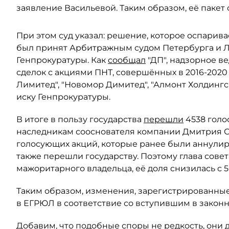
заявление Васильевой. Таким образом, её пакет 
При этом суд указал: решение, которое оспарива
был принят Арбитражным судом Петербурга и Ле
Генпрокуратуры. Как
сообщал
"ДП", надзорное в
сделок с акциями ПНТ, совершённых в 2016-2020
Лимитед", "Новомор Димитед", "Алмонт Холдинг
иску Генпрокуратуры.
В итоге в пользу государства
перешли
4538 голо
наследникам сооснователя компании Дмитрия Ски
голосующих акций, которые ранее были аннули
также перешли государству. Поэтому глава сове
мажоритарного владельца, её доля снизилась с 5
Таким образом, изменения, зарегистрированные
в ЕГРЮЛ в соответствие со вступившим в закон
Добавим, что подобные споры не редкость, они 