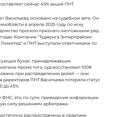
составляет сейчас 45% акций ПНТ.
ет Васильева, основано на судебном акте. Он
нобласти в апреле 2025 году по иску
едомство просило признать ничтожными ряд
 годах. Компании "Туджунга Энтерпрайзис
с Лимитед" и ПНТ выступали ответчиками по
сующих бумаг, принадлежавших
гина. Кроме того, суд восстановил 1008
рованы при распределении долей — они
та директоров ПНТ Васильева потеряла статус
0 до 45%.
 ФНС, это, по сути, приведение информации
ную силу решением арбитража.
достаточно распространены в практике.