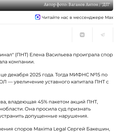
Автор фото:
Ваганов Антон / "ДП"
Читайте нас в мессенджере Max
нал" (ПНТ) Елена Васильева проиграла спор
ала компании.
це декабря 2025 года. Тогда МИФНС №15 по
ЮЛ — увеличение уставного капитала ПНТ с
ьева, владеющая 45% пакетом акций ПНТ,
нобласти. Она просила суд признать
 устранить допущенные нарушения.
шения споров Maxima Legal Сергей Бакешин,