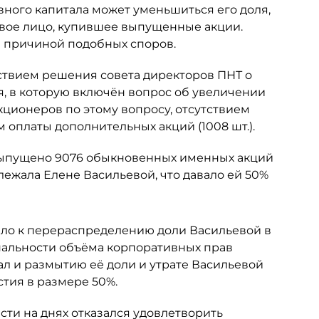
вного капитала может уменьшиться его доля,
овое лицо, купившее выпущенные акции.
ся причиной подобных споров.
ствием решения совета директоров ПНТ о
я, в которую включён вопрос об увеличении
кционеров по этому вопросу, отсутствием
 оплаты дополнительных акций (1008 шт.).
 выпущено 9076 обыкновенных именных акций
ежала Елене Васильевой, что давало ей 50%
ело к перераспределению доли Васильевой в
альности объёма корпоративных прав
ал и размытию её доли и утрате Васильевой
тия в размере 50%.
ти на днях отказался удовлетворить