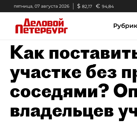
$
€
пятница, 07 августа 2026
82,17
94,84
Рубри
Как поставить
участке без п
соседями? Оп
владельцев у