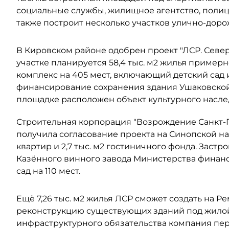
социальные службы, жилищное агентство, поли
также построит несколько участков улично-дор
В Кировском районе одобрен проект "ЛСР. Северо
участке планируется 58,4 тыс. м2 жилья примерно
комплекс на 405 мест, включающий детский сад 
финансирование сохранения здания Ушаковской 
площадке расположен объект культурного наслед
Строительная корпорация "Возрождение Санкт-Пе
получила согласование проекта на Синопской наб
квартир и 2,7 тыс. м2 гостиничного фонда. Заст
Казённого винного завода Министерства финанс
сад на 110 мест.
Ещё 7,26 тыс. м2 жилья ЛСР сможет создать на Р
реконструкцию существующих зданий под жилой 
инфраструктурного обязательства компания пере