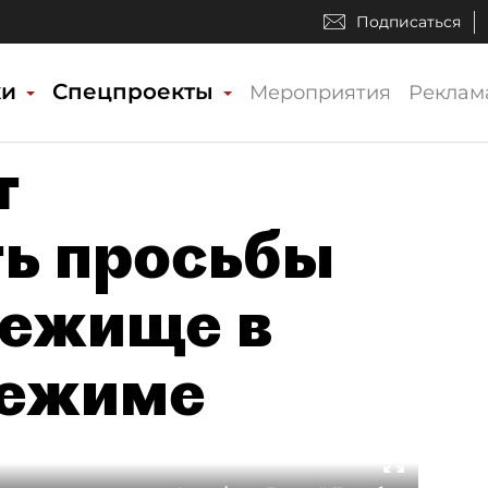
Подписаться
ки
Спецпроекты
Мероприятия
Реклам
т
ь просьбы
бежище в
режиме