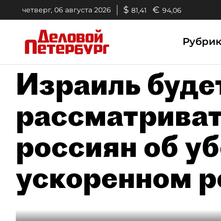
$
€
четверг, 06 августа 2026
81,41
94,06
Рубри
Израиль буде
рассматриват
россиян об у
ускоренном 