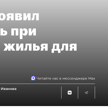
оявил
ь при
 жилья для
Читайте нас в мессенджере Max
 Иванова