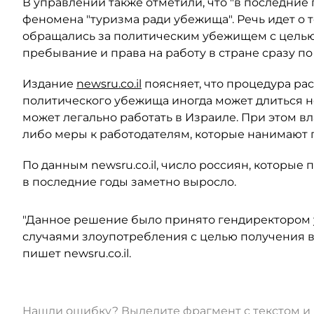
В управлении также отметили, что "в последние г
феномена "туризма ради убежища". Речь идет о 
обращались за политическим убежищем с целью
пребывание и права на работу в стране сразу по
Издание
newsru.co.il
поясняет, что процедура ра
политического убежища иногда может длиться не
может легально работать в Израиле. При этом в
либо меры к работодателям, которые нанимают 
По данным newsru.co.il, число россиян, которые
в последние годы заметно выросло.
"Данное решение было принято гендиректором 
случаями злоупотребления с целью получения во
пишет newsru.co.il.
Нашли ошибку? Выделите фрагмент с текстом 