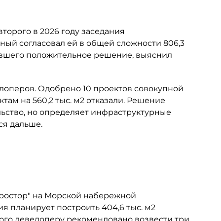
торого в 2026 году заседания
ный согласовал ей в общей сложности 806,3
чившего положительное решение, выяснил
лоперов. Одобрено 10 проектов совокупной
ктам на 560,2 тыс. м2 отказали. Решение
ьство, но определяет инфраструктурные
ся дальше.
Простор" на Морской набережной
ия планирует построить 404,6 тыс. м2
этого девелоперу рекомендовано возвести три