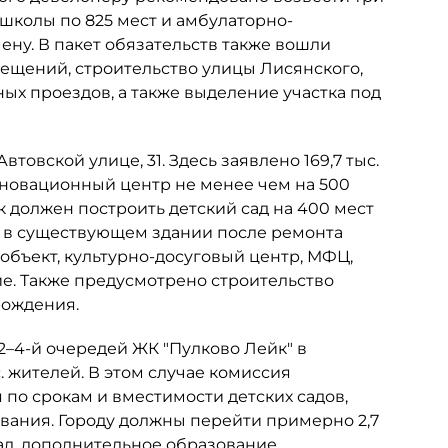
 школы по 825 мест и амбулаторно-
ну. В пакет обязательств также вошли
мещений, строительство улицы Лисянского,
х проездов, а также выделение участка под
товской улице, 31. Здесь заявлено 169,7 тыс.
инновационный центр не менее чем на 500
к должен построить детский сад на 400 мест
ь в существующем здании после ремонта
объект, культурно-досуговый центр, МФЦ,
е. Также предусмотрено строительство
рождения.
 2–4-й очередей ЖК "Пулково Лейк" в
. жителей. В этом случае комиссия
по срокам и вместимости детских садов,
ания. Городу должны перейти примерно 2,7
ал, дополнительное образование,