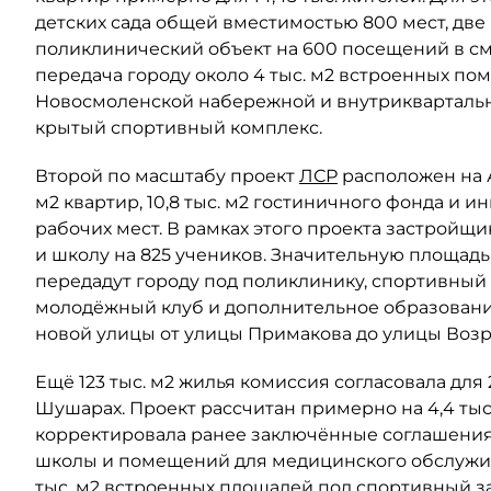
детских сада общей вместимостью 800 мест, две
поликлинический объект на 600 посещений в сме
передача городу около 4 тыс. м2 встроенных по
Новосмоленской набережной и внутриквартальны
крытый спортивный комплекс.
Второй по масштабу проект
ЛСР
расположен на Ав
м2 квартир, 10,8 тыс. м2 гостиничного фонда и 
рабочих мест. В рамках этого проекта застройщи
и школу на 825 учеников. Значительную площад
передадут городу под поликлинику, спортивный 
молодёжный клуб и дополнительное образовани
новой улицы от улицы Примакова до улицы Воз
Ещё 123 тыс. м2 жилья комиссия согласовала для
Шушарах. Проект рассчитан примерно на 4,4 тыс
корректировала ранее заключённые соглашения 
школы и помещений для медицинского обслужив
тыс. м2 встроенных площадей под спортивный з