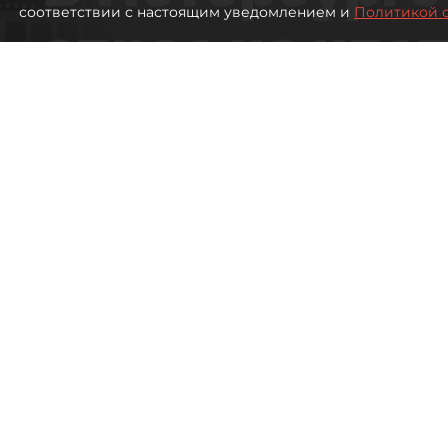
соответствии с настоящим уведомлением и
Политикой 
спрос на ипо
высоким ста
410
просмотров
00:05
Евгений Петров
09 августа 2026
Все материалы автора
Банки заметили рост спрос
Петербурге. Несмотря на 
ставок, она всё ещё остаёт