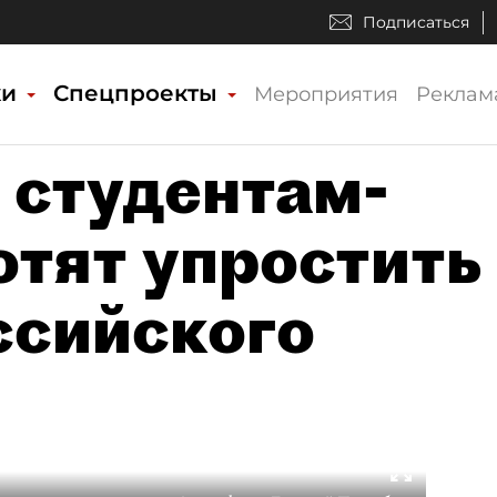
Подписаться
ки
Спецпроекты
Мероприятия
Реклам
 студентам-
отят упростить
ссийского