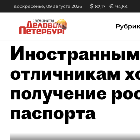
$
€
воскресенье, 09 августа 2026
82,17
94,84
Рубри
Иностранным
отличникам х
получение ро
паспорта