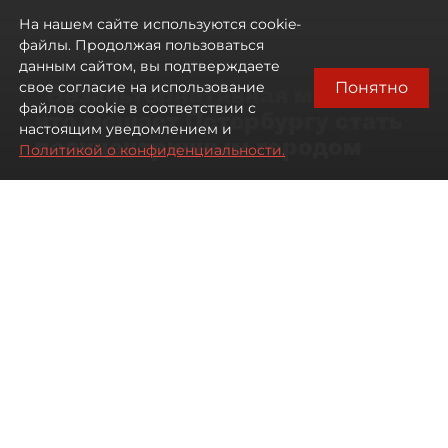
На нашем сайте используются cookie-
файлы. Продолжая пользоваться
данным сайтом, вы подтверждаете
Понятно
свое согласие на использование
"Безальтернативная модель":
файлов cookie в соответствии с
что мешает Петербургу стать
настоящим уведомлением и
полицентричным городом
Политикой о конфиденциальности.
Районы массовой застройки в
Петербурге стали развиваться
неравномерно
08 августа 2026
00:10
483
Читайте нас в мессенджере Max
Павел Никифоров
Все материалы автора