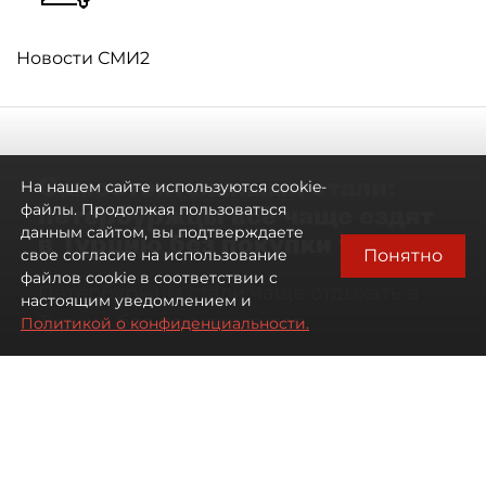
Новости СМИ2
Самостоятельными стали:
На нашем сайте используются cookie-
петербуржцы всё чаще ездят
файлы. Продолжая пользоваться
данным сайтом, вы подтверждаете
в Турцию без покупки туров
Понятно
свое согласие на использование
файлов cookie в соответствии с
Петербуржцы стали чаще отдыхать в
настоящим уведомлением и
Турции без покупки туров
Политикой о конфиденциальности.
08 августа 2026
00:05
1044
Читайте нас в мессенджере Max
Дарья Дмитриева