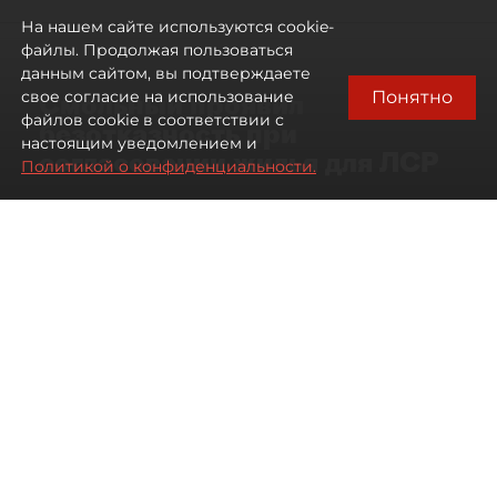
На нашем сайте используются cookie-
файлы. Продолжая пользоваться
данным сайтом, вы подтверждаете
Понятно
свое согласие на использование
Смольный проявил
файлов cookie в соответствии с
безотказность при
настоящим уведомлением и
согласовании жилья для ЛСР
Политикой о конфиденциальности.
06 августа 2026
16:37
1943
Читайте нас в мессенджере Max
Павел Никифоров, Евгения Иванова
Все материалы автора
Автор фото:
Сергей Ермохин / "ДП"